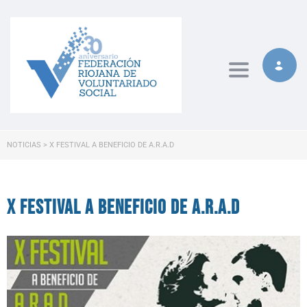
Toggle naviga
NOTICIAS
>
X FESTIVAL A BENEFICIO DE A.R.A.D
X Festival a beneficio de A.R.A.D