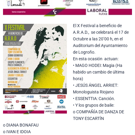
El X Festival a beneficio de
A.R.A.D., se celebrará el 17 de
Octubre a las 20’00 h, en el
Auditorium del Ayuntamiento
de Logroño.
En esta ocasión actuan:
• MAGO HODEI: Magia (Ha
habido un cambio de última
hora)
• JESÚS ÁNGEL ARRIET:
Monologuista Riojano
• ESSENTTIA: Canción.
• Y los grupos de baile:
o COMPAÑÍA DE DANZA DE
TONY ESCARTÍN
o DIANA BONAFAU
o IVAN E IDOIA