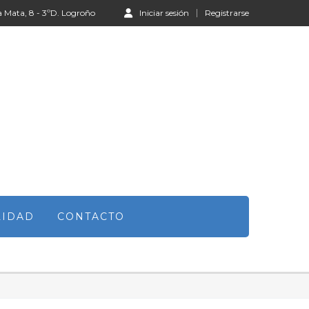
a Mata, 8 - 3ºD. Logroño
Iniciar sesión
Registrarse
LIDAD
CONTACTO