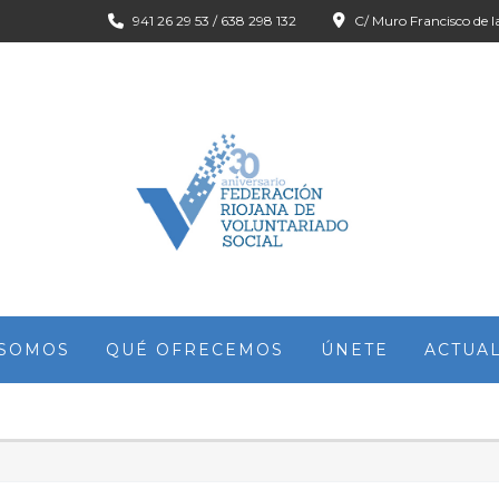
941 26 29 53 / 638 298 132
C/ Muro Francisco de l
 SOMOS
QUÉ OFRECEMOS
ÚNETE
ACTUA