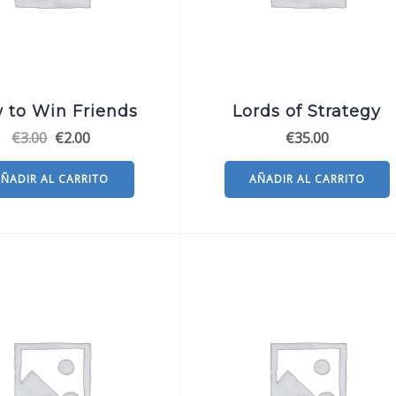
 to Win Friends
Lords of Strategy
El
El
€
3.00
€
2.00
€
35.00
precio
precio
original
actual
AÑADIR AL CARRITO
AÑADIR AL CARRITO
era:
es:
€3.00.
€2.00.