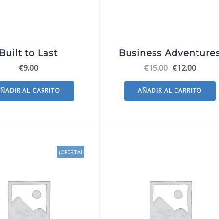
Built to Last
Business Adventure
El
El
€
9.00
€
15.00
€
12.00
precio
precio
original
actual
AÑADIR AL CARRITO
AÑADIR AL CARRITO
era:
es:
€15.00.
€12.00
¡OFERTA!