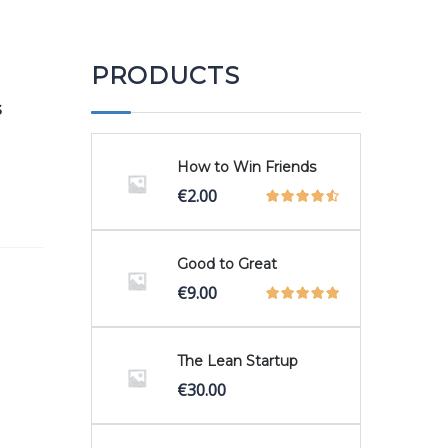
PRODUCTS
s
How to Win Friends
El
El
€
2.00
precio
precio
.
original
actual
era:
es:
Good to Great
€3.00.
€2.00.
€
9.00
The Lean Startup
€
30.00