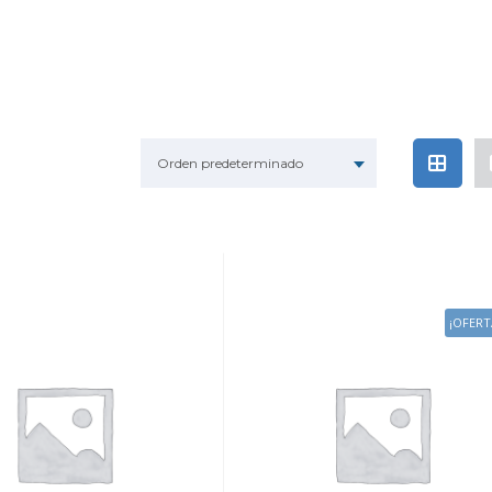
Orden predeterminado
¡OFERT