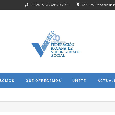
941 26 29 53 / 638 298 132
C/ Muro Francisco de l
 SOMOS
QUÉ OFRECEMOS
ÚNETE
ACTUAL