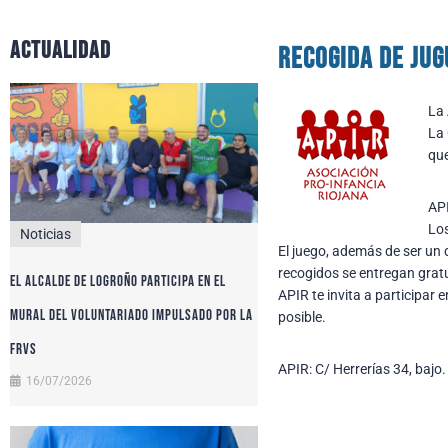
actualidad
Recogida de jug
La 
La 
que
API
Los
Noticias
El juego, además de ser un 
recogidos se entregan grat
El alcalde de Logroño participa en el
APIR te invita a participar
Mural del Voluntariado impulsado por la
posible.
FRVS
APIR: C/ Herrerías 34, baj
16/07/2026