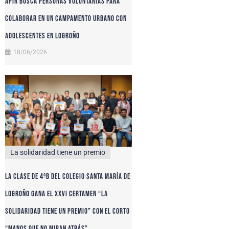
APIR busca personas voluntarias para
colaborar en un campamento urbano con
adolescentes en Logroño
18/06/2026
La solidaridad tiene un premio
La clase de 4ºB del colegio Santa María de
Logroño gana el XXVI certamen “La
solidaridad tiene un premio” con el corto
“Manos que no miran atrás”