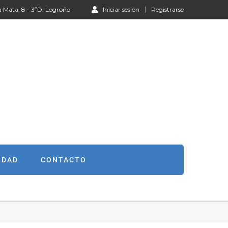
a Mata, 8 - 3ºD. Logroño
Iniciar sesión
Registrarse
IDAD
CONTACTO