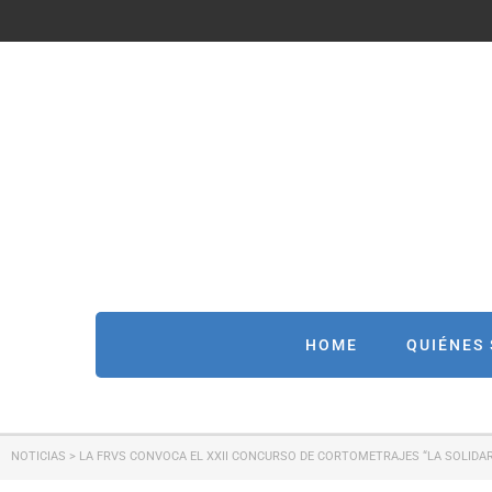
HOME
QUIÉNES
NOTICIAS
>
LA FRVS CONVOCA EL XXII CONCURSO DE CORTOMETRAJES “LA SOLIDAR