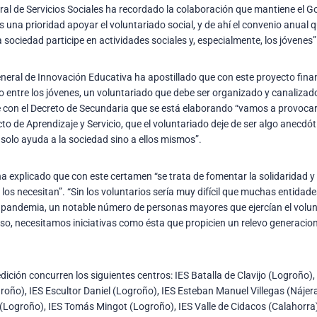
neral de Servicios Sociales ha recordado la colaboración que mantiene el 
s una prioridad apoyar el voluntariado social, y de ahí el convenio anual
sociedad participe en actividades sociales y, especialmente, los jóvenes”
 general de Innovación Educativa ha apostillado que con este proyecto fin
 entre los jóvenes, un voluntariado que debe ser organizado y canalizado 
e con el Decreto de Secundaria que se está elaborando “vamos a provoca
to de Aprendizaje y Servicio, que el voluntariado deje de ser algo anecdó
 solo ayuda a la sociedad sino a ellos mismos”.
a explicado que con este certamen “se trata de fomentar la solidaridad 
os necesitan”. “Sin los voluntarios sería muy difícil que muchas entidad
la pandemia, un notable número de personas mayores que ejercían el volu
so, necesitamos iniciativas como ésta que propicien un relevo generacio
ición concurren los siguientes centros: IES Batalla de Clavijo (Logroño),
roño), IES Escultor Daniel (Logroño), IES Esteban Manuel Villegas (Nájera
ogroño), IES Tomás Mingot (Logroño), IES Valle de Cidacos (Calahorra),