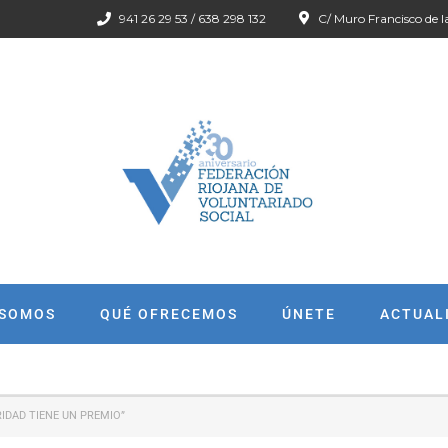
941 26 29 53 / 638 298 132
C/ Muro Francisco de l
 SOMOS
QUÉ OFRECEMOS
ÚNETE
ACTUAL
IDAD TIENE UN PREMIO”