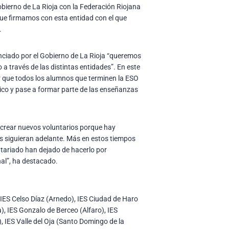
Gobierno de La Rioja con la Federación Riojana
 que firmamos con esta entidad con el que
.
anciado por el Gobierno de La Rioja “queremos
a través de las distintas entidades”. En este
r que todos los alumnos que terminen la ESO
tico y pase a formar parte de las enseñanzas
y crear nuevos voluntarios porque hay
es siguieran adelante. Más en estos tiempos
ntariado han dejado de hacerlo por
nal”, ha destacado.
 IES Celso Díaz (Arnedo), IES Ciudad de Haro
), IES Gonzalo de Berceo (Alfaro), IES
 IES Valle del Oja (Santo Domingo de la