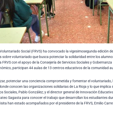
Voluntariado Social (FRVS) ha convocado la vigesimosegunda edición de “
 sobre voluntariado que busca potenciar la solidaridad entre los alumnos
la FRVS con el apoyo de la Consejería de Servicios Sociales y Gobernanza 
nómico, participan 44 aulas de 13 centros educativos de la comunidad 
lizar, potenciar una conciencia comprometida y fomentar el voluntariado, 
donde conocen las organizaciones solidarias de La Rioja y lo que implica
ios Sociales, Pablo González; y el director general de Innovación Educativ
Mateo Sagasta para conocer el trabajo que desarrollan los estudiantes dur
visita han estado acompañados por el presidente de la FRVS, Emilio Carre