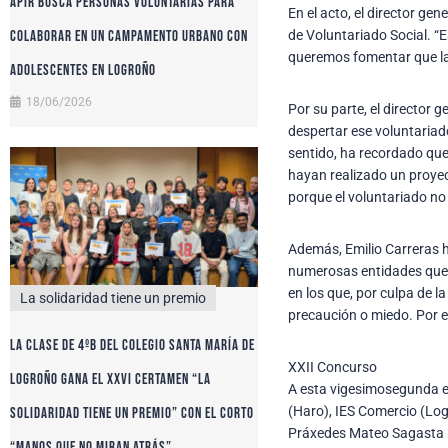
APIR busca personas voluntarias para
En el acto, el director ge
de Voluntariado Social. “E
colaborar en un campamento urbano con
queremos fomentar que la 
adolescentes en Logroño
18/06/2026
Por su parte, el director
despertar ese voluntariado
sentido, ha recordado qu
hayan realizado un proyec
porque el voluntariado no
Además, Emilio Carreras h
numerosas entidades que l
en los que, por culpa de 
La solidaridad tiene un premio
precaución o miedo. Por e
La clase de 4ºB del colegio Santa María de
XXII Concurso
Logroño gana el XXVI certamen “La
A esta vigesimosegunda ed
(Haro), IES Comercio (Log
solidaridad tiene un premio” con el corto
Práxedes Mateo Sagasta (L
“Manos que no miran atrás”