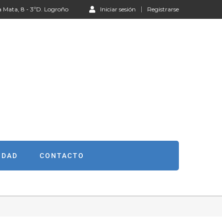
a Mata, 8 - 3ºD. Logroño
Iniciar sesión
Registrarse
IDAD
CONTACTO