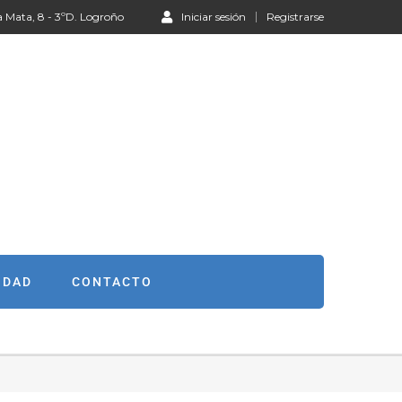
a Mata, 8 - 3ºD. Logroño
Iniciar sesión
Registrarse
IDAD
CONTACTO