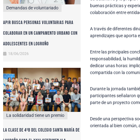
buenas prácticas y experie
Demandas de voluntariado
colaboración entre entida
APIR busca personas voluntarias para
A través de diferentes din
colaborar en un campamento urbano con
aprendizajes que aporta e
adolescentes en Logroño
Entre las principales conc
18/06/2026
responsabilidad, la humil
dedicar unas horas: impli
compartida con la comun
Durante la jornada tambié
participantes señalaron qu
parte de un proyecto comú
La solidaridad tiene un premio
Desde una perspectiva soc
orientada al bien común, 
La clase de 4ºB del colegio Santa María de