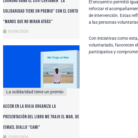
Logroño gana el XXVI certamen “La
El encuentro permitió igua
reforzar el acompañamient
solidaridad tiene un premio” con el corto
de intervención. Estas re
“Manos que no miran atrás”
a las personas voluntaria
03/06/2026
Con iniciativas como esta
voluntariado, favorecen e
participativa y comprome
La solidaridad tiene un premio
Accem en La Rioja organiza la
presentación del libro Me trajo el mar, de
Ismael Diallo “Cami”
15/05/2026