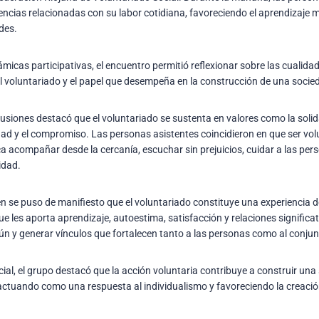
ncias relacionadas con su labor cotidiana, favoreciendo el aprendizaje mu
des.
ámicas participativas, el encuentro permitió reflexionar sobre las cualida
l voluntariado y el papel que desempeña en la construcción de una soci
lusiones destacó que el voluntariado se sustenta en valores como la solidar
dad y el compromiso. Las personas asistentes coincidieron en que ser vol
ca acompañar desde la cercanía, escuchar sin prejuicios, cuidar a las pe
idad.
n se puso de manifiesto que el voluntariado constituye una experiencia 
e les aporta aprendizaje, autoestima, satisfacción y relaciones significa
n y generar vínculos que fortalecen tanto a las personas como al conjun
ial, el grupo destacó que la acción voluntaria contribuye a construir un
actuando como una respuesta al individualismo y favoreciendo la creaci