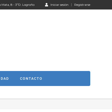
a Mata, 8 - 3ºD. Logroño
Iniciar sesión
Registrarse
IDAD
CONTACTO