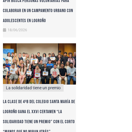
APIR busca personas voluntarias para
colaborar en un campamento urbano con
adolescentes en Logroño
18/06/2026
La solidaridad tiene un premio
La clase de 4ºB del colegio Santa María de
Logroño gana el XXVI certamen “La
solidaridad tiene un premio” con el corto
“Manos que no miran atrás”