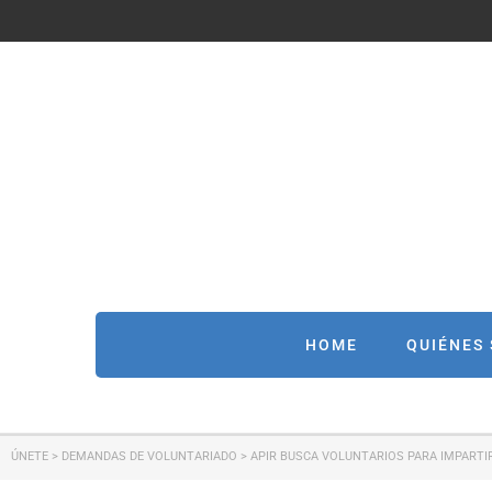
HOME
QUIÉNES
ÚNETE
>
DEMANDAS DE VOLUNTARIADO
>
APIR BUSCA VOLUNTARIOS PARA IMPARTI