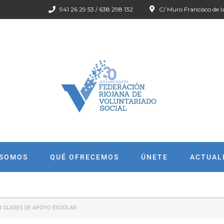
941 26 29 53 / 638 298 132
C/ Muro Francisco de l
 SOMOS
QUÉ OFRECEMOS
ÚNETE
ACTUAL
R CLASES DE APOYO ESCOLAR