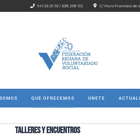
941 26 29 53 / 638 298 132
C/ Muro Francisco de l
 SOMOS
QUÉ OFRECEMOS
ÚNETE
ACTUAL
Talleres y encuentros