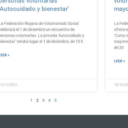
personas voluntarias
volu
‘Autocuidado y bienestar’
mayo
La Federación Riojana de Voluntariado Social
La Fede
celebrará el 1 de diciembre un encuentro de
ofrece e
personas voluntarias. La jornada ‘Autocuidado y
‘Curso 
bienestar’ tendrá lugar el 1 de diciembre, de 10 h
mayores
de 20
LEER +
LEER +
15/11/2021
18/10/2
1
2
3
4
5