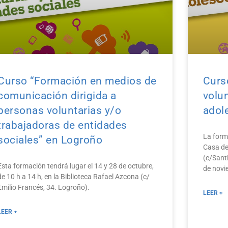
Curso “Formación en medios de
Curs
comunicación dirigida a
volun
personas voluntarias y/o
adol
trabajadoras de entidades
La forma
sociales” en Logroño
Casa de
(c/Santi
Esta formación tendrá lugar el 14 y 28 de octubre,
de novie
de 10 h a 14 h, en la Biblioteca Rafael Azcona (c/
Emilio Francés, 34. Logroño).
LEER +
LEER +