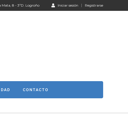
a Mata, 8 - 3ºD. Logroño
Iniciar sesión
Registrarse
IDAD
CONTACTO