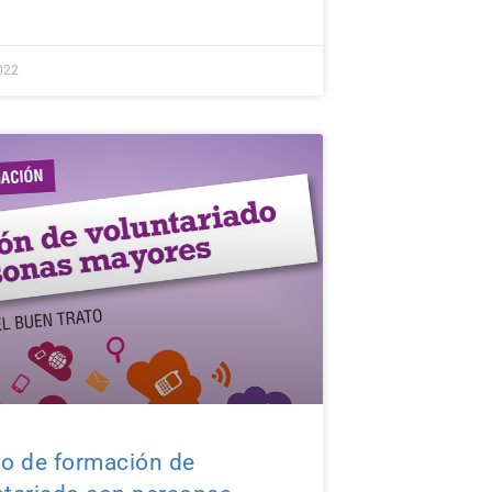
022
so de formación de