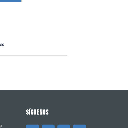
cs
SÍGUENOS
 8