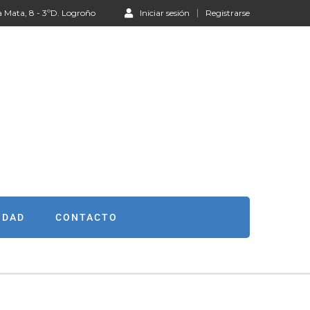
a Mata, 8 - 3ºD. Logroño
Iniciar sesión
Registrarse
IDAD
CONTACTO