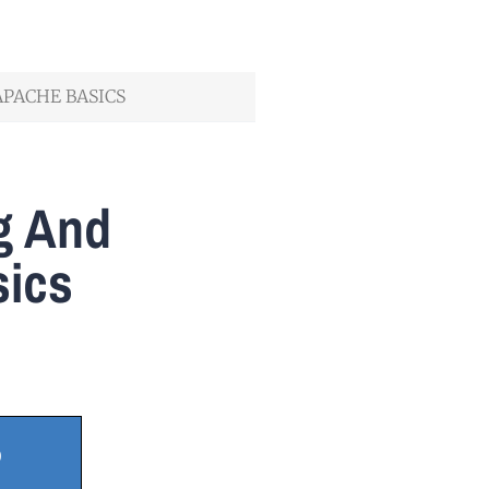
PACHE BASICS
g And
ics
O