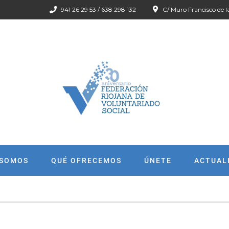
941 26 29 53 / 638 298 132
C/ Muro Francisco de l
 SOMOS
QUÉ OFRECEMOS
ÚNETE
ACTUAL