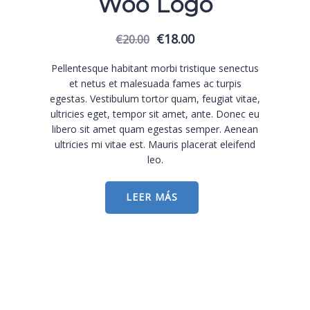
Woo Logo
El
El
€
18.00
€
20.00
precio
precio
original
actual
Pellentesque habitant morbi tristique senectus
era:
es:
et netus et malesuada fames ac turpis
€20.00.
€18.00.
egestas. Vestibulum tortor quam, feugiat vitae,
ultricies eget, tempor sit amet, ante. Donec eu
libero sit amet quam egestas semper. Aenean
ultricies mi vitae est. Mauris placerat eleifend
leo.
LEER MÁS